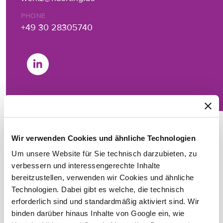
PHONE
+49 30 28305740
Vita
Wir verwenden Cookies und ähnliche Technologien
Um unsere Website für Sie technisch darzubieten, zu
verbessern und interessengerechte Inhalte
bereitzustellen, verwenden wir Cookies und ähnliche
After completing her studies at the Free University
Technologien. Dabei gibt es welche, die technisch
of Berlin, Dorothea passed her first state
erforderlich sind und standardmäßig aktiviert sind. Wir
examination in September 2019 and is now waiting
binden darüber hinaus Inhalte von Google ein, wie
to begin her legal clerkship in Berlin. She has been