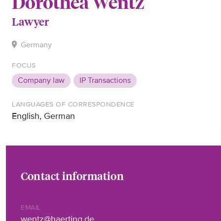
Dorothea Wentz
Lawyer
Germany
FOCUS
Company law
IP Transactions
LANGUAGES OF CORRESPONDENCE
English, German
Contact information
EMAIL
wentz@haerting.de