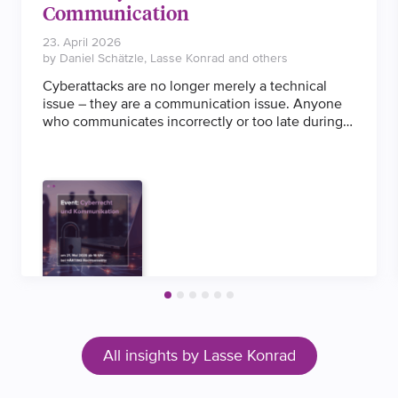
Communication
23. April 2026
by Daniel Schätzle, Lasse Konrad and others
Cyberattacks are no longer merely a technical
issue – they are a communication issue. Anyone
who communicates incorrectly or too late during a
crisis risks fines, liability and reputational damage.
Our event, ‘Cyber Law and Communication’,
brings together legal experts, technologists and
PR professionals to demonstrate how companies
can position themselves in a legally sound and
professionally communicative manner – in
Germany, the EU and Switzerland.
All insights by Lasse Konrad