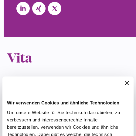
Vita
Year of birth:
1988
Studies:
Studied at the Free University of
Berlin
Wir verwenden Cookies und ähnliche Technologien
Career at HÄRTING Rechtsanwälte
: Employed
Um unsere Website für Sie technisch darzubieten, zu
as an associate since 2011
verbessern und interessengerechte Inhalte
Legal examination:
First legal examination in
bereitzustellen, verwenden wir Cookies und ähnliche
2013
Technologien. Dabei gibt es welche, die technisch