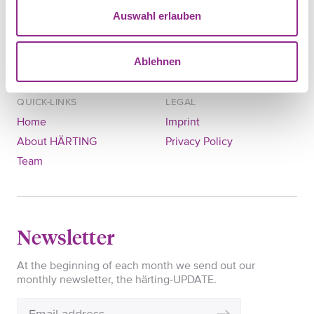
Auswahl erlauben
+49 30 28305740
+49 30 28305744
mail@haerting.de
Ablehnen
QUICK-LINKS
LEGAL
Home
Imprint
About HÄRTING
Privacy Policy
Team
Newsletter
At the beginning of each month we send out our
monthly newsletter, the härting-UPDATE.