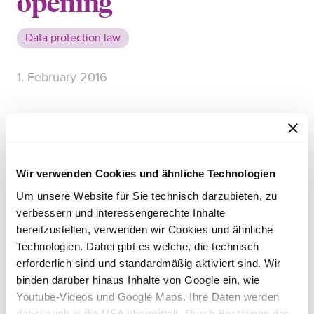
opening
Data protection law
1. February 2016
Up until now, online account opening was still
largely unknown in Switzerland. The present
contribution by Laurent Zerr is intended to
highlight the various legal relevant provisions and
Wir verwenden Cookies und ähnliche Technologien
provide an impetus for future legislation.
Um unsere Website für Sie technisch darzubieten, zu
Excerpt from Laurent Zerr’s masters
verbessern und interessengerechte Inhalte
thesis: Procedure for opening an online account –
bereitzustellen, verwenden wir Cookies und ähnliche
Legal framework, taking into account bank client
Technologien. Dabei gibt es welche, die technisch
confidentiality and data protection.
erforderlich sind und standardmäßig aktiviert sind. Wir
binden darüber hinaus Inhalte von Google ein, wie
Youtube-Videos und Google Maps. Ihre Daten werden
dabei auch in die USA übermittelt. Durch Bestätigen des