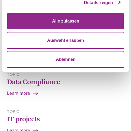
Details zeigen
SHARE
Alle zulassen
FIELD OF LAW
Auswahl erlauben
IT law
Learn more
Ablehnen
TOPIC
Data Compliance
Learn more
TOPIC
IT projects
Learn more