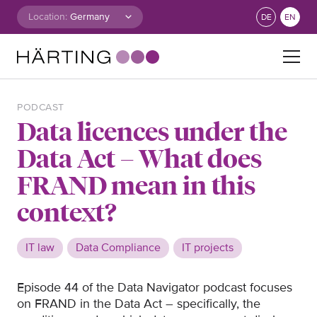
Skip to content
Location:
DE
EN
Search for:
PODCAST
Data licences under the
Data Act – What does
FRAND mean in this
context?
IT law
Data Compliance
IT projects
Episode 44 of the Data Navigator podcast focuses
on FRAND in the Data Act – specifically, the