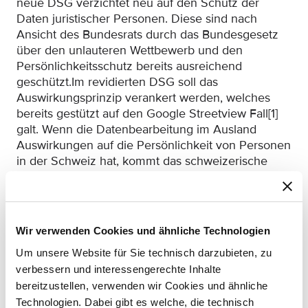
neue DSG verzichtet neu auf den Schutz der
Daten juristischer Personen. Diese sind nach
Ansicht des Bundesrats durch das Bundesgesetz
über den unlauteren Wettbewerb und den
Persönlichkeitsschutz bereits ausreichend
geschützt.Im revidierten DSG soll das
Auswirkungsprinzip verankert werden, welches
bereits gestützt auf den Google Streetview Fall[1]
galt. Wenn die Datenbearbeitung im Ausland
Auswirkungen auf die Persönlichkeit von Personen
in der Schweiz hat, kommt das schweizerische
Datenschutzgesetz zur Anwendung (Art. 2a
revDSG), unabhängig davon, ob Waren und
Dienstleistungen erbracht werden. Unter
Umständen kann es somit zu einer indirekten
Wir verwenden Cookies und ähnliche Technologien
Anwendung im B2B-Bereich kommen.
Um unsere Website für Sie technisch darzubieten, zu
[1] BGE 138 II 346 E. 3, abrufbar unter
verbessern und interessengerechte Inhalte
shorturl.at/fpQ68.Im alten Recht wird mit dem
bereitzustellen, verwenden wir Cookies und ähnliche
Begriff Persönlichkeitsprofil eine
Technologien. Dabei gibt es welche, die technisch