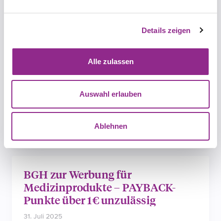
Gewährleistung: Neue
Informationspflichten für
Unternehmen
Details zeigen
9. September 2025
von Dr. Martin Schirmbacher
Webinar am 20.11.2025 Hier reinhören!
Alle zulassen
Auswahl erlauben
Ablehnen
BGH zur Werbung für
Medizinprodukte – PAYBACK-
Punkte über 1€ unzulässig
31. Juli 2025