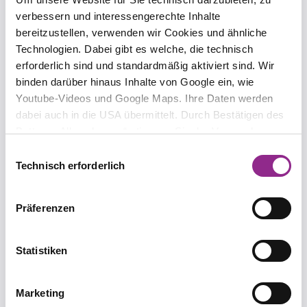
verbessern und interessengerechte Inhalte
Wer kontrolliert die
bereitzustellen, verwenden wir Cookies und ähnliche
Barrierefreiheit?
Technologien. Dabei gibt es welche, die technisch
erforderlich sind und standardmäßig aktiviert sind. Wir
9. Oktober 2025
binden darüber hinaus Inhalte von Google ein, wie
von Dr. Martin Schirmbacher
Youtube-Videos und Google Maps. Ihre Daten werden
Die Bundesländer befinden sich auf dem Weg, die
dabei auch in die USA übermittelt. Durch Bestätigen des
Überwachung der Einhaltung des BFSG durch
Buttons „Alle zulassen“ stimmen Sie der Verwendung zu.
eine einheitliche Marktüberwachungsbehörde zu
Sie können auch eine individuelle Auswahl treffen, indem
regeln. Hier wird der aktuelle Stand und die
Einwilligungsauswahl
Folgen dokumentiert.
Sie einzelne Kategorien an- oder abwählen und „Auswahl
Technisch erforderlich
erlauben“ klicken. Mit „Ablehnen“ werden keine Cookies
und ähnlichen Technologien aktiviert. Weitere
Präferenzen
Informationen erhalten Sie in unserer
Datenschutzinformation. Sie können Ihre Auswahl
jederzeit mit Wirkung für die Zukunft ändern.
Statistiken
Garantien und
Marketing