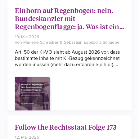
Einhorn auf Regenbogen: nein.
Bundeskanzler mit
Regenbogenflagge: ja. Was ist ein
Deepfake und muss
19. Mai 2026
gekennzeichnet werden?
von Marlene Schreiber & Sebastián Espildora Schaepe
Art. 50 der KI-VO sieht ab August 2026 vor, dass
bestimmte Inhalte mit KI-Bezug gekennzeichnet
werden müssen (mehr dazu erfahren Sie hier).
Viel Unsicherheit besteht mit Blick auf die Frage,
was kennzeichnungspflichtige „Deepfakes“ sind.
Follow the Rechtsstaat Folge 173
12. Mai 2026