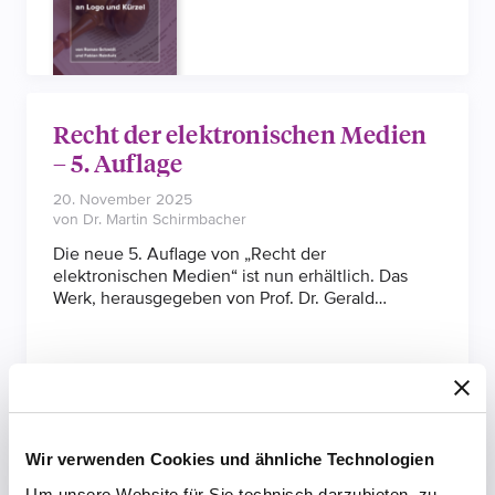
sofern die Entscheidung rechtskräftig wird. Die
Verfahren zeigen: Wer Marken nicht nachweisbar
und markenmäßig im geschäftlichen Verkehr
nutzt, riskiert deren vollständigen Verfall.
Recht der elektronischen Medien
– 5. Auflage
20. November 2025
von Dr. Martin Schirmbacher
Die neue 5. Auflage von „Recht der
elektronischen Medien“ ist nun erhältlich. Das
Werk, herausgegeben von Prof. Dr. Gerald
Spindler (†), Prof. Dr. Fabian Schuster und Prof. Dr.
Katharina Kaesling, bietet eine prägnante und
umfassende Kommentierung des Rechts der
elektronischen Medien. In dieser Auflage wurde
das Werk um wichtige Themen wie das
EU‑Digitalrecht sowie die neuesten
Entwicklungen im Wettbewerbsrecht erweitert.
Wir verwenden Cookies und ähnliche Technologien
Um unsere Website für Sie technisch darzubieten, zu