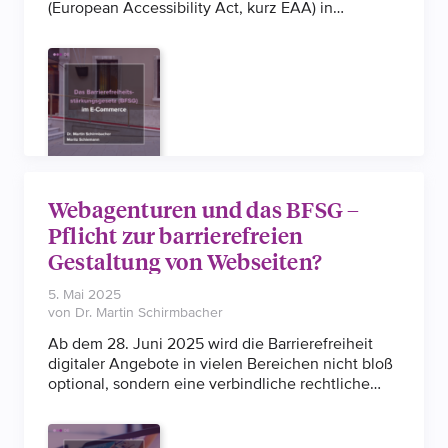
(European Accessibility Act, kurz EAA) in
nationales Recht überführt. Bis zum 28. Juni 2025
müssen private Wirtschaftsakteure bestimmte
Produkte und Dienstleistungen barrierefrei
anbieten. Die Pflichten, welche Hersteller,
Händler, Importeure und Dienstleistungsanbieter
treffen sind umfangreich. Neben den spezifischen
Vorgaben für die betroffenen Produkte, steht vor
allem der Begriff der elektronischen
Dienstleistung im Fokus. Denn dieser betrifft
Webagenturen und das BFSG –
vordergründig den E-Commerce-Bereich.
Pflicht zur barrierefreien
Gestaltung von Webseiten?
5. Mai 2025
von Dr. Martin Schirmbacher
Ab dem 28. Juni 2025 wird die Barrierefreiheit
digitaler Angebote in vielen Bereichen nicht bloß
optional, sondern eine verbindliche rechtliche
Pflicht. Das Barrierefreiheitsstärkungsgesetz
(BFSG) verpflichtet bestimmte Unternehmen dazu,
ihre Webseiten und mobilen Anwendung