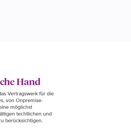
liche Hand
(
das Vertragswerk für die
Im 
es, von Onpremise-
ber
eine möglichst
Abw
ältigen techtlichen und
u berücksichtigen.