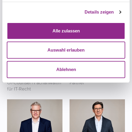
Details zeigen
Lasse Konrad
Cornelia Mattig
Partner
Partnerin | Notarin SZ
Alle zulassen
Auswahl erlauben
Ablehnen
Malini Nanda
Daniel Schätzle
Of-Counsel | Fachanwältin
Partner
für IT-Recht