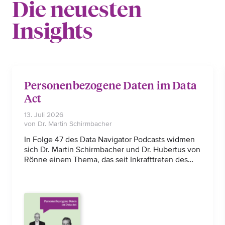
Die neuesten
Insights
Personenbezogene Daten im Data
Act
13. Juli 2026
von Dr. Martin Schirmbacher
In Folge 47 des Data Navigator Podcasts widmen
sich Dr. Martin Schirmbacher und Dr. Hubertus von
Rönne einem Thema, das seit Inkrafttreten des
Data Act immer wieder als vermeintliches
Gegenargument gegen
Datenherausgabeansprüche angeführt wird: die
DSGVO. Anlass ist unter anderem die dritte
Denkwerkstatt der Bundesbeauftragten für den
Datenschutz und die Informationsfreiheit zum