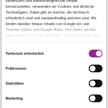
verbessern und interessengerechte Inhalte
bereitzustellen, verwenden wir Cookies und ähnliche
Technologien. Dabei gibt es welche, die technisch
erforderlich sind und standardmäßig aktiviert sind. Wir
Nicole Beranek Zanon
Olivia Boccali
binden darüber hinaus Inhalte von Google ein, wie
Partnerin | Notarin | Exec.
Rechtsanwältin
Youtube-Videos und Google Maps. Ihre Daten werden
MBA HSG
dabei auch in die USA übermittelt. Durch Bestätigen des
Buttons „Alle zulassen“ stimmen Sie der Verwendung zu.
Sie können auch eine individuelle Auswahl treffen, indem
Einwilligungsauswahl
Sie einzelne Kategorien an- oder abwählen und „Auswahl
Technisch erforderlich
erlauben“ klicken. Mit „Ablehnen“ werden keine Cookies
und ähnlichen Technologien aktiviert. Weitere
Präferenzen
Informationen erhalten Sie in unserer
Seda Dinc-Öztürk
Leonore Hilchenbach
Datenschutzinformation. Sie können Ihre Auswahl
Senior Associate
Senior Associate
jederzeit mit Wirkung für die Zukunft ändern.
Statistiken
Marketing