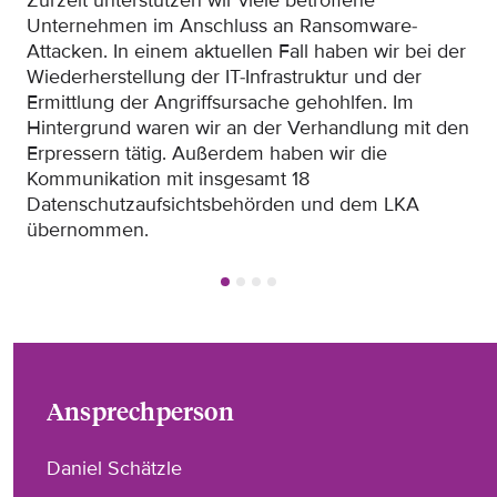
Zurzeit unterstützen wir viele betroffene
Fü
Unternehmen im Anschluss an Ransomware-
In
Attacken. In einem aktuellen Fall haben wir bei der
der
Wiederherstellung der IT-Infrastruktur und der
Dab
Ermittlung der Angriffsursache gehohlfen. Im
Me
Hintergrund waren wir an der Verhandlung mit den
Au
Erpressern tätig. Außerdem haben wir die
Au
Kommunikation mit insgesamt 18
sic
Datenschutzaufsichtsbehörden und dem LKA
übernommen.
Ansprechperson
Daniel Schätzle