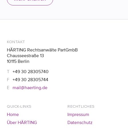
die DSGVO zuständig – beispielsweise, wenn ein
Landwirt beanstandet, dass ein Hersteller seine
personenbezogenen Daten verarbeitet.
KONTAKT
HÄRTING Rechtsanwälte PartGmbB
Chausseestraße 13
10115 Berlin
+49 30 28305740
+49 30 28305744
mail@haerting.de
QUICK-LINKS
RECHTLICHES
Home
Impressum
Über HÄRTING
Datenschutz