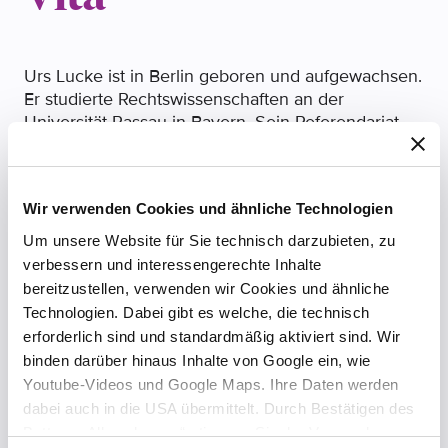
Urs Lucke ist in Berlin geboren und aufgewachsen.
Er studierte Rechtswissenschaften an der
Universität Passau in Bayern. Sein Referendariat
absolvierte er in der Hansestadt Lübeck.
Nach erfolgreichem Abschluss beider
Staatsexamina war Urs Lucke bereits von
Wir verwenden Cookies und ähnliche Technologien
Dezember 2019 bis Januar 2022 als Rechtsanwalt
Um unsere Website für Sie technisch darzubieten, zu
bei HÄRTING tätig. Anschließend arbeitete er von
verbessern und interessengerechte Inhalte
Februar 2022 bis April 2024 als Rechtsanwalt in
bereitzustellen, verwenden wir Cookies und ähnliche
einer renommierten Boutique-Kanzlei in Berlin im
Technologien. Dabei gibt es welche, die technisch
Bereich des Wirtschafts- und Steuerstrafrechts.
erforderlich sind und standardmäßig aktiviert sind. Wir
Neben seiner Arbeit in der Kanzlei unterstützte er
binden darüber hinaus Inhalte von Google ein, wie
ein Forschungsprojekt an der Freien Universität
Youtube-Videos und Google Maps. Ihre Daten werden
Berlin.
dabei auch in die USA übermittelt. Durch Bestätigen des
Im Mai 2024 kehrte er zu HÄRTING ins Team
Buttons „Alle zulassen“ stimmen Sie der Verwendung zu.