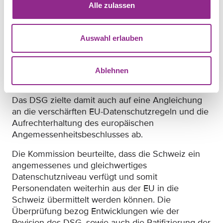
Ansichten eingeholt.
Alle zulassen
Überprüfung der Schweiz
Auswahl erlauben
Die EU hatte bereits im Frühling 2019 die
Angemessenheitsbeschlüsse zu überprüfen. In der
Schweiz wurde dies aufgrund der Revision des
Ablehnen
Schweizer Datenschutzgesetzes, welches im
September 2023 in Kraft getreten ist, verzögert.
Das DSG zielte damit auch auf eine Angleichung
an die verschärften EU-Datenschutzregeln und die
Aufrechterhaltung des europäischen
Angemessenheitsbeschlusses ab.
Die Kommission beurteilte, dass die Schweiz ein
angemessenes und gleichwertiges
Datenschutzniveau verfügt und somit
Personendaten weiterhin aus der EU in die
Schweiz übermittelt werden können. Die
Überprüfung bezog Entwicklungen wie der
Revision des DSG, sowie auch die Ratifizierung der