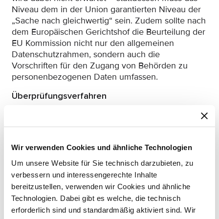
Niveau dem in der Union garantierten Niveau der
„Sache nach gleichwertig“ sein. Zudem sollte nach
dem Europäischen Gerichtshof die Beurteilung der
EU Kommission nicht nur den allgemeinen
Datenschutzrahmen, sondern auch die
Vorschriften für den Zugang von Behörden zu
personenbezogenen Daten umfassen.
Überprüfungsverfahren
Für die Durchführung der
Angemessenheitsbewertung haben die
Kommissionsdienststellen in den vergangenen
Wir verwenden Cookies und ähnliche Technologien
Jahren verschiedene Schritte in Zusammenarbeit
mit den betreffenden Ländern unternommen.
Um unsere Website für Sie technisch darzubieten, zu
verbessern und interessengerechte Inhalte
Die EU Kommission hat von den elf überwachten
bereitzustellen, verwenden wir Cookies und ähnliche
Ländern Informationen über die Entwicklung ihrer
Technologien. Dabei gibt es welche, die technisch
Datenschutzregelungen seit der
erforderlich sind und standardmäßig aktiviert sind. Wir
Angemessenheitsfeststellung eingeholt. Diese