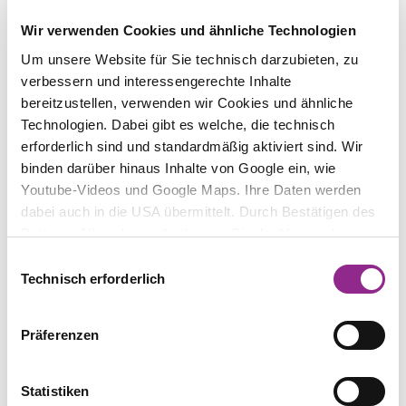
der Behörde einlassen?
Wie häufig kommt es zu einem Bußgeld und
Wir verwenden Cookies und ähnliche Technologien
wie hoch ist es?
Um unsere Website für Sie technisch darzubieten, zu
verbessern und interessengerechte Inhalte
Bei organisatorischen Fragen zu unseren
bereitzustellen, verwenden wir Cookies und ähnliche
Webinaren, wenden Sie sich bitte an
Jessica
Technologien. Dabei gibt es welche, die technisch
Prauß.
erforderlich sind und standardmäßig aktiviert sind. Wir
binden darüber hinaus Inhalte von Google ein, wie
Youtube-Videos und Google Maps. Ihre Daten werden
dabei auch in die USA übermittelt. Durch Bestätigen des
Buttons „Alle zulassen“ stimmen Sie der Verwendung zu.
Sie können auch eine individuelle Auswahl treffen, indem
Lasse Konrad
Einwilligungsauswahl
Sie einzelne Kategorien an- oder abwählen und „Auswahl
Partner
Technisch erforderlich
erlauben“ klicken. Mit „Ablehnen“ werden keine Cookies
und ähnlichen Technologien aktiviert. Weitere
Präferenzen
Informationen erhalten Sie in unserer
Datenschutzinformation. Sie können Ihre Auswahl
jederzeit mit Wirkung für die Zukunft ändern.
Statistiken