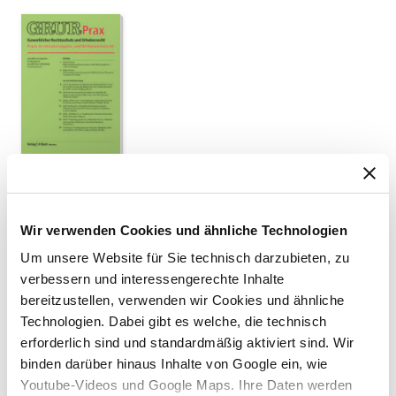
AUTOR
Robert Golz
Wir verwenden Cookies und ähnliche Technologien
TITEL
Um unsere Website für Sie technisch darzubieten, zu
Ehrverletzung im sozialen Netzwerk (Anmerkung)
verbessern und interessengerechte Inhalte
AUSGABE
bereitzustellen, verwenden wir Cookies und ähnliche
23/2013
Technologien. Dabei gibt es welche, die technisch
erforderlich sind und standardmäßig aktiviert sind. Wir
ERSCHEINUNGSJAHR
binden darüber hinaus Inhalte von Google ein, wie
2013
Youtube-Videos und Google Maps. Ihre Daten werden