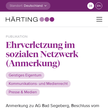
Zum Inhalt springen
Standort:
DE
EN
Suche nach:
PUBLIKATION
Ehrverletzung im
sozialen Netzwerk
(Anmerkung)
Geistiges Eigentum
Kommunikations- und Medienrecht
Presse & Medien
Anmerkung zu AG Bad Segeberg
,
Beschluss
vom