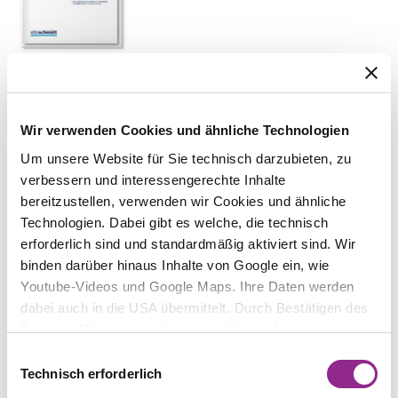
AUTOR
Kerem Bakir
Wir verwenden Cookies und ähnliche Technologien
TITEL
Einordnung von Social Media-Aktivitäten als
Um unsere Website für Sie technisch darzubieten, zu
Influencer-Marketing oder Privatnutzung
verbessern und interessengerechte Inhalte
bereitzustellen, verwenden wir Cookies und ähnliche
AUSGABE
Technologien. Dabei gibt es welche, die technisch
02/2023
erforderlich sind und standardmäßig aktiviert sind. Wir
ERSCHEINUNGSDATUM
binden darüber hinaus Inhalte von Google ein, wie
1. Februar 2023
Youtube-Videos und Google Maps. Ihre Daten werden
dabei auch in die USA übermittelt. Durch Bestätigen des
VERLAG
Buttons „Alle zulassen“ stimmen Sie der Verwendung zu.
ITRB
Sie können auch eine individuelle Auswahl treffen, indem
Einwilligungsauswahl
Sie einzelne Kategorien an- oder abwählen und „Auswahl
Technisch erforderlich
Publikation bestellen
erlauben“ klicken. Mit „Ablehnen“ werden keine Cookies