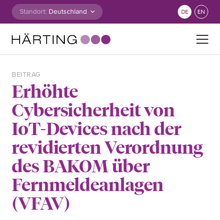
Zum Inhalt springen
Standort:
DE
EN
Suche nach:
BEITRAG
Erhöhte
Cybersicherheit von
IoT-Devices nach der
revidierten Verordnung
des BAKOM über
Fernmeldeanlagen
(VFAV)