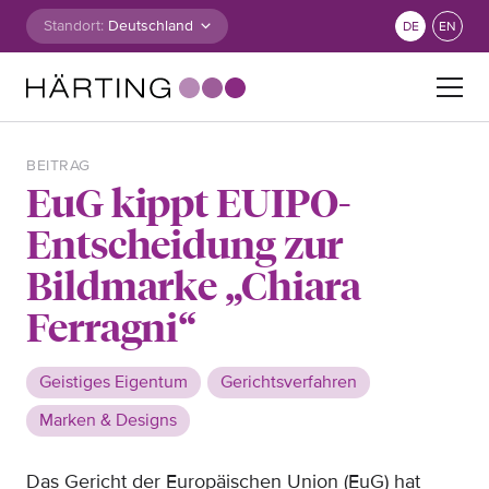
Zum Inhalt springen
Standort:
DE
EN
Suche nach:
BEITRAG
EuG kippt EUIPO-
Entscheidung zur
Bildmarke „Chiara
Ferragni“
Geistiges Eigentum
Gerichtsverfahren
Marken & Designs
Das Gericht der Europäischen Union (EuG) hat