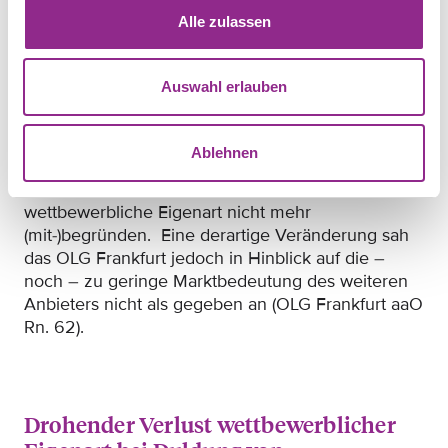
Alle zulassen
Dieser Umstand könne die wettbewerbliche
Eigenart der Steckelemente der Klägerin in
Zukunft einschränken. Denn die von einem
Auswahl erlauben
weiteren Anbieter verwendeten Exzenterzähne
würden womöglich von den angesprochenen
Verkehrskreisen nicht weiter als charakteristisches,
Ablehnen
auf
einen bestimmten Hersteller
hinweisendes
Merkmal aufgefasst. Sie würden daher die
wettbewerbliche Eigenart nicht mehr
(mit-)begründen. Eine derartige Veränderung sah
das OLG Frankfurt jedoch in Hinblick auf die –
noch – zu geringe Marktbedeutung des weiteren
Anbieters nicht als gegeben an (OLG Frankfurt aaO
Rn. 62).
Drohender Verlust wettbewerblicher