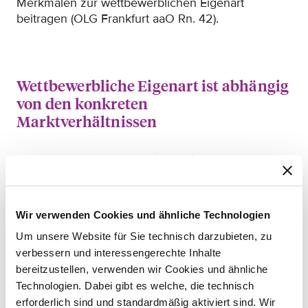
Merkmalen zur wettbewerblichen Eigenart
beitragen (OLG Frankfurt aaO Rn. 42).
Wettbewerbliche Eigenart ist abhängig
von den konkreten
Marktverhältnissen
Das OLG Frankfurt formuliert gleichwohl
Einschränkungen der wettbewerblichen Eigenart.
Grundsätzlich sei diese zu verneinen, wenn der
angesprochene Verkehr die prägenden
Wir verwenden Cookies und ähnliche Technologien
Gestaltungsmerkmale des Erzeugnisses nicht
Um unsere Website für Sie technisch darzubieten, zu
(mehr) einem bestimmten Hersteller oder einer
verbessern und interessengerechte Inhalte
bestimmten Ware zuordnet. Dies sei der Fall, wenn
ein- und dasselbe Produkt in großem Umfang von
bereitzustellen, verwenden wir Cookies und ähnliche
verschiedenen Unternehmen jeweils unter eigener
Technologien. Dabei gibt es welche, die technisch
Kennzeichnung vertrieben wird (OLG Frankfurt
erforderlich sind und standardmäßig aktiviert sind. Wir