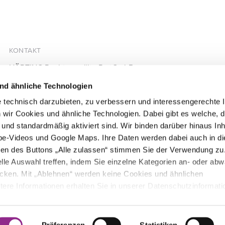
KONTAKT
HÄRTING Rechtsanwälte PartGmbB
Chausseestraße 13
nd ähnliche Technologien
10115 Berlin
 technisch darzubieten, zu verbessern und interessengerechte I
+49 30 28305740
 wir Cookies und ähnliche Technologien. Dabei gibt es welche, d
+49 30 28305744
d und standardmäßig aktiviert sind. Wir binden darüber hinaus Inh
mail@haerting.de
be-Videos und Google Maps. Ihre Daten werden dabei auch in d
igen des Buttons „Alle zulassen“ stimmen Sie der Verwendung zu
lle Auswahl treffen, indem Sie einzelne Kategorien an- oder ab
icken. Mit „Ablehnen“ werden keine Cookies und ähnlichen
itere Informationen erhalten Sie in unserer Datenschutzinformati
derzeit mit Wirkung für die Zukunft ändern.
Präferenzen
Statistiken