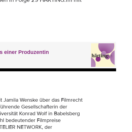
hen in Folge 29 HÄRTING.fm mit
it Jamila Wenske über das Filmrecht
sführende Gesellschafterin der
versität Konrad Wolf in Babelsberg
ahl bedeutender Filmpreise
 ATELIER NETWORK, der