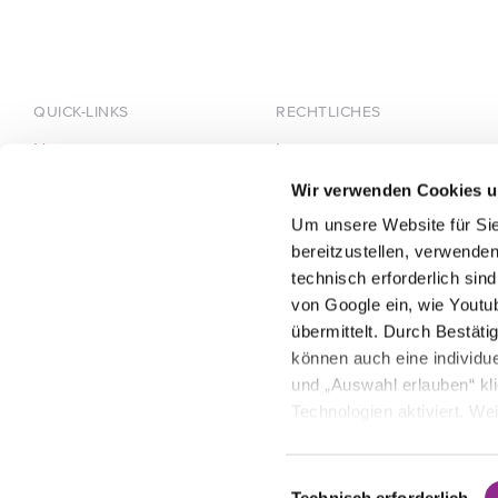
QUICK-LINKS
RECHTLICHES
Home
Impressum
Über HÄRTING
Datenschutz
Wir verwenden Cookies u
Team
Um unsere Website für Sie
Karriere
bereitzustellen, verwenden
technisch erforderlich sin
von Google ein, wie Youtu
übermittelt. Durch Bestät
können auch eine individue
und „Auswahl erlauben“ kl
Technologien aktiviert. We
Sie können Ihre Auswahl je
Einwilligungsauswahl
Technisch erforderlich