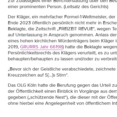
Zur Zulässigkeit einer Berichterstattung über den Be
einer prominenten Person. (Leitsatz des Gerichts)
Der Kläger, ein mehrfacher Formel-1-Weltmeister, de
Ende 2023 öffentlich persönlich nicht mehr in Erschei
Beklagte, die Zeitschrift „FREIZEIT REVUE“, wegen Te
auf Unterlassung in Anspruch genommen. Anlass der 
eines hohen kirchlichen Würdenträgers beim Kläger i
2019,
GRURRS Jahr
66198
) hatte die Beklagte wegen 
Persönlichkeitsrechts des Klägers verurteilt, es zu un
behaupten/behaupten zu lassen und/oder zu verbreite
„Bevor sich der Geistliche verabschiedete, zeichne
Kreuzzeichen auf S[…]s Stirn“.
Das OLG Köln hatte die Berufung gegen das Urteil z
der Öffentlichkeit einen Einblick in Vorgänge aus de
gegeben („schützende Nest“), die dieser mit der Öffent
ohne hierbei eine Angelegenheit von öffentlichem Int