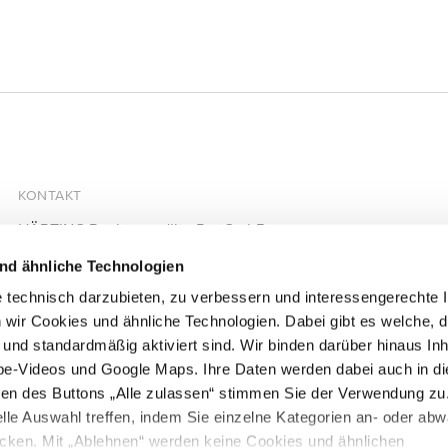
KONTAKT
HÄRTING Rechtsanwälte PartGmbB
Chausseestraße 13
nd ähnliche Technologien
10115 Berlin
 technisch darzubieten, zu verbessern und interessengerechte I
+49 30 28305740
 wir Cookies und ähnliche Technologien. Dabei gibt es welche, d
+49 30 28305744
d und standardmäßig aktiviert sind. Wir binden darüber hinaus Inh
mail@haerting.de
be-Videos und Google Maps. Ihre Daten werden dabei auch in d
igen des Buttons „Alle zulassen“ stimmen Sie der Verwendung zu
lle Auswahl treffen, indem Sie einzelne Kategorien an- oder ab
icken. Mit „Ablehnen“ werden keine Cookies und ähnlichen