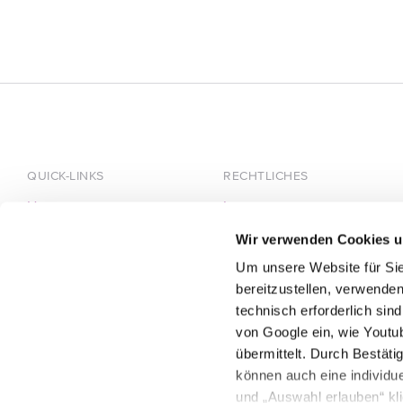
QUICK-LINKS
RECHTLICHES
Home
Impressum
Über HÄRTING
Datenschutz
Wir verwenden Cookies u
Team
Um unsere Website für Sie
Karriere
bereitzustellen, verwenden
technisch erforderlich sin
von Google ein, wie Youtu
übermittelt. Durch Bestät
können auch eine individue
und „Auswahl erlauben“ kl