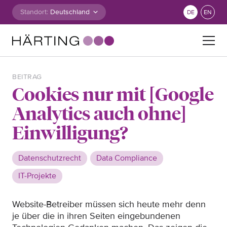
Zum Inhalt springen
Standort:
DE
EN
Suche nach:
BEITRAG
Cookies nur mit [Google
Analytics auch ohne]
Einwilligung?
Datenschutzrecht
Data Compliance
IT-Projekte
Website-Betreiber müssen sich heute mehr denn
je über die in ihren Seiten eingebundenen