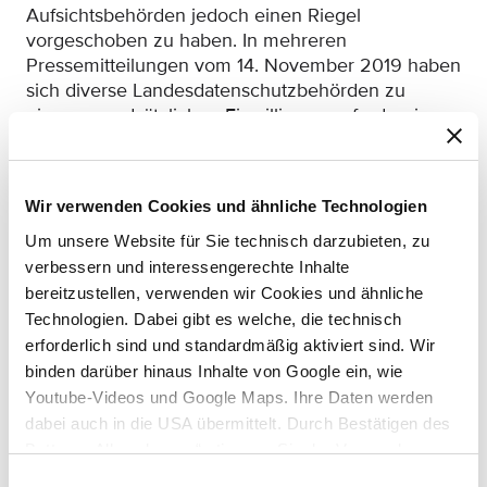
Aufsichtsbehörden jedoch einen Riegel
vorgeschoben zu haben. In mehreren
Pressemitteilungen vom 14. November 2019 haben
sich diverse Landesdatenschutzbehörden zu
einem grundsätzlichen Einwilligungserfordernis
beim Einsatz von Google Analytics positioniert.
Denn die Tracking-Methoden, die Google Analytics
anbietet, hätten einen derartigen Umfang
Wir verwenden Cookies und ähnliche Technologien
angenommen, dass sich der Einsatz insgesamt
nicht mehr auf berechtigte Interessen stützen
Um unsere Website für Sie technisch darzubieten, zu
ließe. Einer von Beratern und Unternehmen gern
verbessern und interessengerechte Inhalte
herangezogenen, aber bereits in die Tage
bereitzustellen, verwenden wir Cookies und ähnliche
gekommenen Pressemitteilung des
Technologien. Dabei gibt es welche, die technisch
hamburgischen Datenschutzbeauftragten, wonach
erforderlich sind und standardmäßig aktiviert sind. Wir
bei Aktivierung von anonymizeIP und Vorhalten
binden darüber hinaus Inhalte von Google ein, wie
einer echten Widerspruchsmöglichkeit der Einsatz
Youtube-Videos und Google Maps. Ihre Daten werden
von Google Analytics nicht einwilligungsbedürftig
dabei auch in die USA übermittelt. Durch Bestätigen des
sei, treten diverse deutsche Aufsichtsbehörden
Buttons „Alle zulassen“ stimmen Sie der Verwendung zu.
heute explizit entgegen. Nach Sicht der
Sie können auch eine individuelle Auswahl treffen, indem
Einwilligungsauswahl