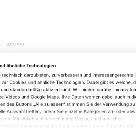
KONTAKT
HÄRTING Rechtsanwälte PartGmbB
Chausseestraße 13
nd ähnliche Technologien
10115 Berlin
 technisch darzubieten, zu verbessern und interessengerechte I
+49 30 28305740
 wir Cookies und ähnliche Technologien. Dabei gibt es welche, d
+49 30 28305744
d und standardmäßig aktiviert sind. Wir binden darüber hinaus Inh
mail@haerting.de
be-Videos und Google Maps. Ihre Daten werden dabei auch in d
igen des Buttons „Alle zulassen“ stimmen Sie der Verwendung zu
lle Auswahl treffen, indem Sie einzelne Kategorien an- oder ab
icken. Mit „Ablehnen“ werden keine Cookies und ähnlichen
itere Informationen erhalten Sie in unserer Datenschutzinformati
derzeit mit Wirkung für die Zukunft ändern.