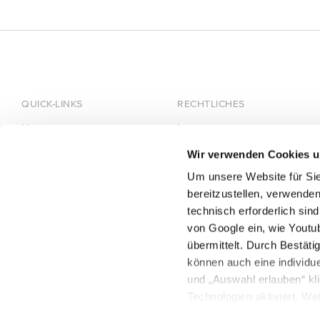
QUICK-LINKS
RECHTLICHES
Home
Impressum
Über HÄRTING
Datenschutz
Wir verwenden Cookies u
Team
Um unsere Website für Sie
Karriere
bereitzustellen, verwenden
technisch erforderlich sin
von Google ein, wie Youtu
übermittelt. Durch Bestät
können auch eine individue
und „Auswahl erlauben“ kl
Technologien aktiviert. We
Sie können Ihre Auswahl je