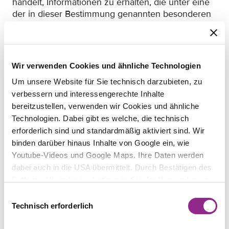
handelt, Informationen zu erhalten, die unter eine
der in dieser Bestimmung genannten besonderen
Kategorien fallen.
Eine Begründungstiefe lässt der EuGH im
„Lindenapotheken“-Urteil allerdings vermissen,
Wir verwenden Cookies und ähnliche Technologien
wenn er erneut lediglich pauschal auf den
Schutzzweck von Art. 9 DSGVO zur Erreichung
Um unsere Website für Sie technisch darzubieten, zu
eines hohen Schutzniveaus abstellt (vgl. Rn. 81, 87
verbessern und interessengerechte Inhalte
und 89). Inwiefern diese Rechtsprechungslinie
bereitzustellen, verwenden wir Cookies und ähnliche
überhaupt tauglich ist, ein hohes Schutzniveau zu
Technologien. Dabei gibt es welche, die technisch
erreichen, erscheint fraglich. Denn insbesondere in
erforderlich sind und standardmäßig aktiviert sind. Wir
alltäglichen und nicht-sensiblen
binden darüber hinaus Inhalte von Google ein, wie
Verarbeitungssituationen führt diese weite
Youtube-Videos und Google Maps. Ihre Daten werden
Auslegung in einem Großteil der Fälle nun zu
dabei auch in die USA übermittelt. Durch Bestätigen des
einer Parallelität von Datenverarbeitungen auf
Buttons „Alle zulassen“ stimmen Sie der Verwendung zu.
Basis der Vertragsdurchführung oder
Sie können auch eine individuelle Auswahl treffen, indem
Einwilligungsauswahl
Interessenabwägung (Art. 6 Abs. 1 UAbs. 1 lit. b und
Sie einzelne Kategorien an- oder abwählen und „Auswahl
Technisch erforderlich
f DSGVO) sowie einer Einwilligung (Art. 9 Abs. 2 lit.
erlauben“ klicken. Mit „Ablehnen“ werden keine Cookies
a DSGVO). Dieses Nebeneinander verschiedener
und ähnlichen Technologien aktiviert. Weitere