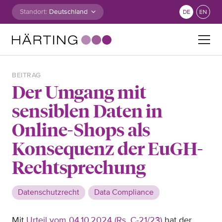
Zum Inhalt springen
Standort:
DE
EN
Suche nach:
BEITRAG
Der Umgang mit
sensiblen Daten in
Online-Shops als
Konsequenz der EuGH-
Rechtsprechung
Datenschutzrecht
Data Compliance
Mit
Urteil vom 04.10.2024 (Rs. C-21/23)
hat der