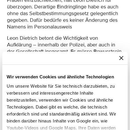
Frauen einzuschleichen, hält Leon Dietrich für
überzogen. Derartige Eindringlinge habe es auch
ohne das Selbstbestimmungsgesetz gelegentlich
gegeben. Dafür bedürfe es keiner Änderung des
Namens im Personalausweis
Leon Dietrich betont die Wichtigkeit von
Aufklärung – innerhalb der Polizei, aber auch in
der Gesellschaft insgesamt. Es müsse Bewusstsein
dafür geschaffen werden, dass es Transmenschen
und Intersexuelle sowie non-binäre Menschen
immer schon gegeben hat. Dies seien Menschen,
Wir verwenden Cookies und ähnliche Technologien
die mit einer solchen Identität auf die Welt
kommen – anders als Cross Dresser, Drag Queens
Um unsere Website für Sie technisch darzubieten, zu
oder Transvestiten, die auch Teil der Queer
verbessern und interessengerechte Inhalte
Community sind, sich aber – anders als etwa
bereitzustellen, verwenden wir Cookies und ähnliche
Transmenschen – verkleiden und bewusst in eine
Technologien. Dabei gibt es welche, die technisch
andere Rolle schlüpfen, weil sie Künstler sind oder
erforderlich sind und standardmäßig aktiviert sind. Wir
weil sie aus anderen Gründen Freude an der
binden darüber hinaus Inhalte von Google ein, wie
Verkleidung haben.
Youtube-Videos und Google Maps. Ihre Daten werden