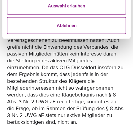
Daran vermag, nach der vom Gericht vertretenen
Auswahl erlauben
Meinung, auch die Tatsache nichts zu ändern, dass
passive Mitglieder bei der Willensbildung nicht
Ablehnen
komplett außen vor seien und vielmehr
anderweitige Möglichkeiten, das
Vereinsgeschehen zu beeinflussen hätten. Auch
greife nicht die Einwendung des Verbandes, die
passiven Mitglieder hätten kein Interesse daran,
die Stellung eines aktiven Mitgliedes
einzunehmen. Da das OLG Düsseldorf insofern zu
dem Ergebnis kommt, dass jedenfalls in der
bestehenden Struktur des Klägers die
Mitgliederinteressen nicht so wahrgenommen
werden, dass dies eine Klagebefugnis nach § 8
Abs. 3 Nr. 2 UWG aF rechtfertige, kommt es auf
die Frage, ob im Rahmen der Prüfung des § 8 Abs.
3 Nr. 2 UWG aF stets nur aktive Mitglieder zu
berücksichtigen sind, nicht an.