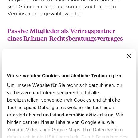
kein Stimmenrecht und können auch nicht in
Vereinsorgane gewählt werden.
Passive Mitglieder als Vertragspartner
eines Rahmen-Rechtsberatungsvertrages
Wie sich aus dem Vortrag des IDO ergebe, seien
unter den derzeit etwa 2.750 Mitgliedern nur 43
aktive Mitglieder. Von diesen wiederum seien aber
allein 13 Rechtsanwälte. Bei den weiteren
Wir verwenden Cookies und ähnliche Technologien
Mitgliedern handle es sich auch nicht etwa um
Um unsere Website für Sie technisch darzubieten, zu
große Verbände, die ihrerseits über eine Vielzahl
verbessern und interessengerechte Inhalte
von Mitgliedern verfügen, sondern jeweils um
bereitzustellen, verwenden wir Cookies und ähnliche
einzelne Händler aus den unterschiedlichsten
Technologien. Dabei gibt es welche, die technisch
Bereichen (Spielwaren, KFZ-Zubehör, Handel mit
erforderlich sind und standardmäßig aktiviert sind. Wir
Obst und Trockenfrüchten, Textilien,
binden darüber hinaus Inhalte von Google ein, wie
Nahrungsergänzungsmittel, Veranstaltungstechnik,
Youtube-Videos und Google Maps. Ihre Daten werden
Camping und Outdoor, Antiquitäten etc.). Lediglich
dabei auch in die USA übermittelt. Durch Bestätigen des
zwei Verbände sollen zu den aktiven Mitgliedern