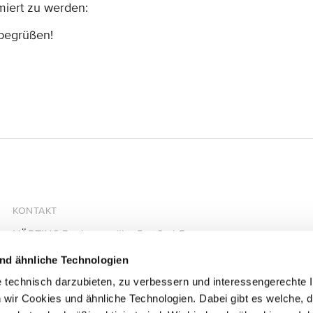
miert zu werden:
 begrüßen!
KONTAKT
HÄRTING Rechtsanwälte PartGmbB
Chausseestraße 13
nd ähnliche Technologien
10115 Berlin
 technisch darzubieten, zu verbessern und interessengerechte I
+49 30 28305740
 wir Cookies und ähnliche Technologien. Dabei gibt es welche, d
+49 30 28305744