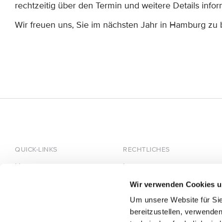
rechtzeitig über den Termin und weitere Details infor
Wir freuen uns, Sie im nächsten Jahr in Hamburg zu
QUICK-LINKS
RECHTLICHES
Home
Impressum
Über HÄRTING
Datenschutz
Wir verwenden Cookies u
Team
Um unsere Website für Sie
Karriere
bereitzustellen, verwenden