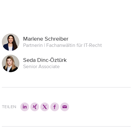
Marlene Schreiber
Partnerin | Fachanwältin für IT-Recht
Seda Dinc-Öztürk
Senior Associate
TEILEN