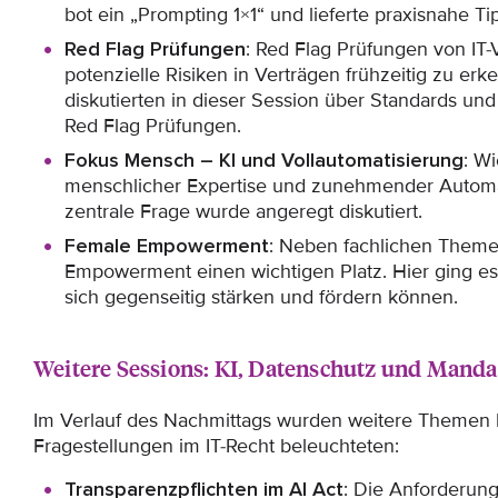
bot ein „Prompting 1×1“ und lieferte praxisnahe Ti
Red Flag Prüfungen
: Red Flag Prüfungen von IT
potenzielle Risiken in Verträgen frühzeitig zu er
diskutierten in dieser Session über Standards u
Red Flag Prüfungen.
Fokus Mensch – KI und Vollautomatisierung
: W
menschlicher Expertise und zunehmender Automa
zentrale Frage wurde angeregt diskutiert.
Female Empowerment
: Neben fachlichen Them
Empowerment einen wichtigen Platz. Hier ging es
sich gegenseitig stärken und fördern können.
Weitere Sessions: KI, Datenschutz und Mand
Im Verlauf des Nachmittags wurden weitere Themen b
Fragestellungen im IT-Recht beleuchteten:
Transparenzpflichten im AI Act
: Die Anforderun