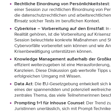
Rechtliche Einordnung von Persönlichkeitstest
:
einer Session zur rechtlichen Einordnung von Pers
die datenschutzrechtlichen und arbeitsrechtlic
Einsatz solcher Tests im beruflichen Kontext.
Cyberkrise – Vorbereitung auf den Ernstfall
: In
Realität gehören, ist die Vorbereitung auf Krisens
Session beleuchtete konkrete Maßnahmen und St
Cybervorfälle vorbereitet sein können und wie A
Krisenbewältigung unterstützen können.
Knowledge Management außerhalb der Großka
effizient weiterzugeben ist eine Herausforderung,
Kanzleien. Diese Diskussion gab wertvolle Tipps u
erfolgreichen Umgang mit Wissen.
Data Act
: Die EU-Gesetzgebung entwickelt sich ko
eines der spannendsten und potenziell weitreiche
zentrales Thema, das viele Teilnehmerinnen besch
Prompting 1×1 für Inhouse Counsel
: Der Trend z
Juristinnen unerlässlich, sich mit Prompt-Technik