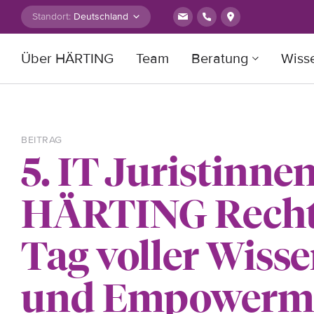
Zum Inhalt springen
Standort:
Über HÄRTING
Team
Beratung
Wiss
Suche nach:
BEITRAG
5. IT Juristinne
HÄRTING Rechts
Tag voller Wiss
und Empowerm