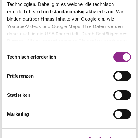
Technologien. Dabei gibt es welche, die technisch
Seit Mai 2020 ist Bohn für die FDP Mitglied des
erforderlich sind und standardmäßig aktiviert sind. Wir
Stadtrates Landsberg am Lech.
binden darüber hinaus Inhalte von Google ein, wie
Youtube-Videos und Google Maps. Ihre Daten werden
dabei auch in die USA übermittelt. Durch Bestätigen des
Buttons „Alle zulassen“ stimmen Sie der Verwendung zu.
Sie können auch eine individuelle Auswahl treffen, indem
Einwilligungsauswahl
Sie einzelne Kategorien an- oder abwählen und „Auswahl
Technisch erforderlich
Prof. Niko Härting
erlauben“ klicken. Mit „Ablehnen“ werden keine Cookies
Partner
und ähnlichen Technologien aktiviert. Weitere
Präferenzen
Informationen erhalten Sie in unserer
Datenschutzinformation. Sie können Ihre Auswahl
jederzeit mit Wirkung für die Zukunft ändern.
Statistiken
Marketing