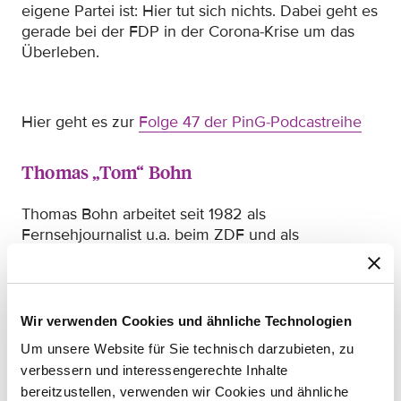
eigene Partei ist: Hier tut sich nichts. Dabei geht es
gerade bei der FDP in der Corona-Krise um das
Überleben.
Hier geht es zur
Folge 47 der PinG-Podcastreihe
Thomas „Tom“ Bohn
Thomas Bohn arbeitet seit 1982 als
Fernsehjournalist u.a. beim ZDF und als
Werbefilmer. Seit 1993 führt Bohn Regie auch bei
Fernsehfilmen und schreibt Drehbücher, u.a. für
den Tatort. Er drehte eine Reihe erfolgreicher
Filme, u.a. Straight Shooter, Das Kommando,
Wir verwenden Cookies und ähnliche Technologien
Reality XL und Black Wedding. Seit 2015 begleitet
Um unsere Website für Sie technisch darzubieten, zu
Tom Bohn gemeinsam mit dem Schauspieler
verbessern und interessengerechte Inhalte
Heiner Lauterbach das
Snowdance Independent
bereitzustellen, verwenden wir Cookies und ähnliche
Film Festival
in Landsberg.