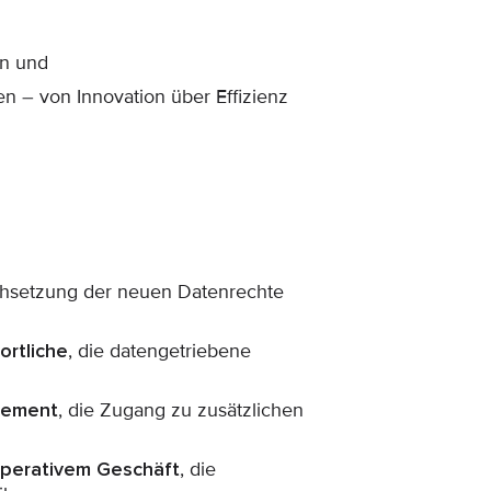
en und
en – von Innovation über Effizienz
chsetzung der neuen Datenrechte
rtliche
, die datengetriebene
agement
, die Zugang zu zusätzlichen
perativem Geschäft
, die