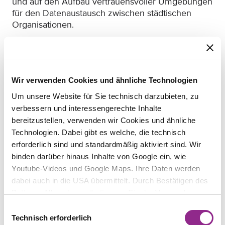
und auf den Aufbau vertrauensvoller Umgebungen
für den Datenaustausch zwischen städtischen
Organisationen.
Diese Geschichte zeigt, wie es gelingt,
Herausforderungen beim Datenteilen
– bedingt
durch Vertrauensfragen und rechtliche Hürden –
zu überwinden und ein Beispiel dafür zu setzen,
Wir verwenden Cookies und ähnliche Technologien
wie Versorgungsunternehmen
über traditionelle
Um unsere Website für Sie technisch darzubieten, zu
Leistungen hinaus innovativ tätig werden
verbessern und interessengerechte Inhalte
können
.
bereitzustellen, verwenden wir Cookies und ähnliche
Technologien. Dabei gibt es welche, die technisch
18. August 2025
erforderlich sind und standardmäßig aktiviert sind. Wir
binden darüber hinaus Inhalte von Google ein, wie
Youtube-Videos und Google Maps. Ihre Daten werden
dabei auch in die USA übermittelt. Durch Bestätigen des
Buttons „Alle zulassen“ stimmen Sie der Verwendung zu.
Sie können auch eine individuelle Auswahl treffen, indem
Einwilligungsauswahl
Sie einzelne Kategorien an- oder abwählen und „Auswahl
Technisch erforderlich