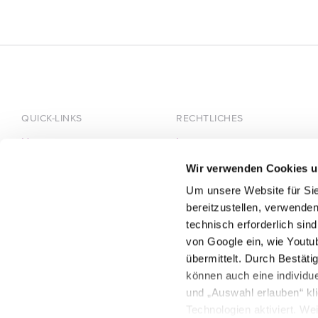
QUICK-LINKS
RECHTLICHES
Home
Impressum
Über HÄRTING
Datenschutz
Wir verwenden Cookies u
Team
Um unsere Website für Sie
Karriere
bereitzustellen, verwenden
technisch erforderlich sin
von Google ein, wie Youtu
übermittelt. Durch Bestät
können auch eine individue
und „Auswahl erlauben“ kl
Technologien aktiviert. We