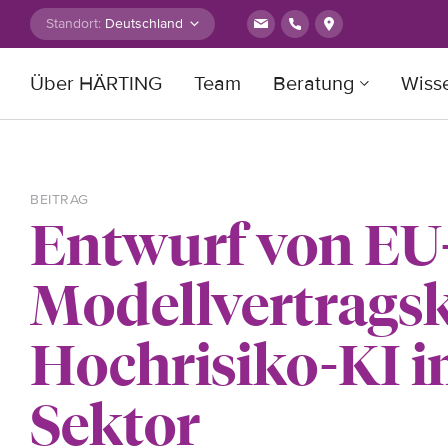
Zum Inhalt springen
Standort:
Über HÄRTING
Team
Beratung
Wiss
Suche nach:
BEITRAG
Entwurf von EU
Modellvertragsk
Hochrisiko-KI i
Sektor