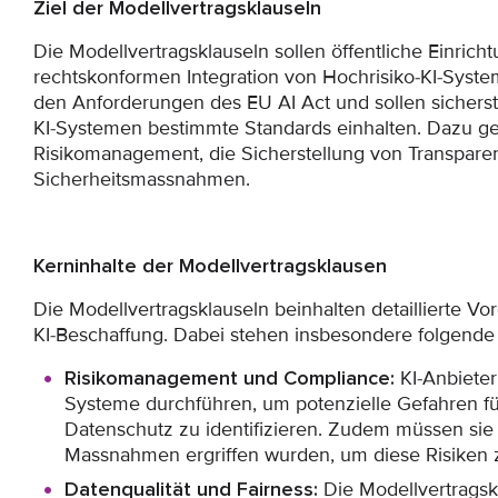
Ziel der Modellvertragsklauseln
Die Modellvertragsklauseln sollen öffentliche Einrich
rechtskonformen Integration von Hochrisiko-KI-Syste
den Anforderungen des EU AI Act und sollen sicherste
KI-Systemen bestimmte Standards einhalten. Dazu ge
Risikomanagement, die Sicherstellung von Transparen
Sicherheitsmassnahmen.
Kerninhalte der Modellvertragsklausen
Die Modellvertragsklauseln beinhalten detaillierte V
KI-Beschaffung. Dabei stehen insbesondere folgend
Risikomanagement und Compliance:
KI-Anbieter
Systeme durchführen, um potenzielle Gefahren fü
Datenschutz zu identifizieren. Zudem müssen si
Massnahmen ergriffen wurden, um diese Risiken 
Datenqualität und Fairness:
Die Modellvertragskl