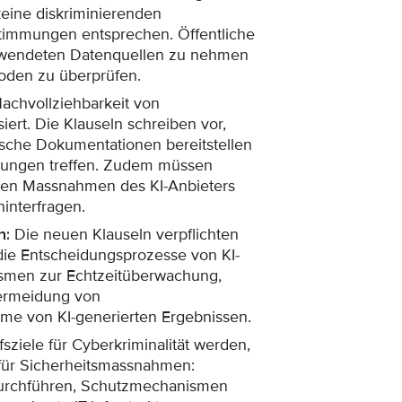
keine diskriminierenden
timmungen entsprechen. Öffentliche
verwendeten Datenquellen zu nehmen
oden zu überprüfen.
chvollziehbarkeit von
iert. Die Klauseln schreiben vor,
nische Dokumentationen bereitstellen
dungen treffen. Zudem müssen
chen Massnahmen des KI-Anbieters
hinterfragen.
n:
Die neuen Klauseln verpflichten
 die Entscheidungsprozesse von KI-
smen zur Echtzeitüberwachung,
ermeidung von
hme von KI-generierten Ergebnissen.
ziele für Cyberkriminalität werden,
 für Sicherheitsmassnahmen:
durchführen, Schutzmechanismen