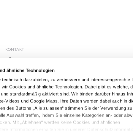
KONTAKT
HÄRTING Rechtsanwälte PartGmbB
Chausseestraße 13
nd ähnliche Technologien
10115 Berlin
 technisch darzubieten, zu verbessern und interessengerechte I
+49 30 28305740
 wir Cookies und ähnliche Technologien. Dabei gibt es welche, d
+49 30 28305744
d und standardmäßig aktiviert sind. Wir binden darüber hinaus Inh
mail@haerting.de
be-Videos und Google Maps. Ihre Daten werden dabei auch in d
igen des Buttons „Alle zulassen“ stimmen Sie der Verwendung zu
lle Auswahl treffen, indem Sie einzelne Kategorien an- oder ab
icken. Mit „Ablehnen“ werden keine Cookies und ähnlichen
itere Informationen erhalten Sie in unserer Datenschutzinformati