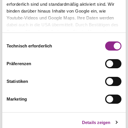
erforderlich sind und standardmäßig aktiviert sind. Wir
binden darüber hinaus Inhalte von Google ein, wie
Youtube-Videos und Google Maps. Ihre Daten werden
dabei auch in die USA übermittelt. Durch Bestätigen des
Buttons „Alle zulassen“ stimmen Sie der Verwendung zu.
Sie können auch eine individuelle Auswahl treffen, indem
Einwilligungsauswahl
ABONNIEREN
Sie einzelne Kategorien an- oder abwählen und „Auswahl
Technisch erforderlich
erlauben“ klicken. Mit „Ablehnen“ werden keine Cookies
Spotify
und ähnlichen Technologien aktiviert. Weitere
Präferenzen
Informationen erhalten Sie in unserer
Apple Podcast
Datenschutzinformation. Sie können Ihre Auswahl
jederzeit mit Wirkung für die Zukunft ändern.
Statistiken
Marketing
TEILEN
Details zeigen