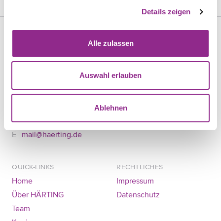
Details zeigen
Alle zulassen
KONTAKT
HÄRTING Rechtsanwälte PartGmbB
Auswahl erlauben
Chausseestraße 13
10115 Berlin
+49 30 28305740
Ablehnen
+49 30 28305744
mail@haerting.de
QUICK-LINKS
RECHTLICHES
Home
Impressum
Über HÄRTING
Datenschutz
Team