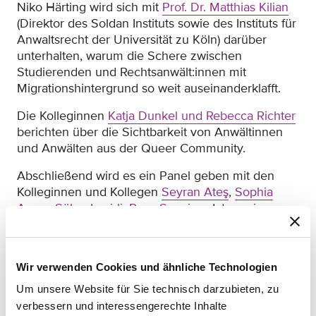
Niko Härting wird sich mit
Prof. Dr. Matthias Kilian
(Direktor des Soldan Instituts sowie des Instituts für
Anwaltsrecht der Universität zu Köln) darüber
unterhalten, warum die Schere zwischen
Studierenden und Rechtsanwält:innen mit
Migrationshintergrund so weit auseinanderklafft.
Die Kolleginnen
Katja Dunkel und Rebecca Richter
berichten über die Sichtbarkeit von Anwältinnen
und Anwälten aus der Queer Community.
Abschließend wird es ein Panel geben mit den
Kolleginnen und Kollegen
Seyran Ate
ş
,
Sophia
Azam
,
Şölen Izmirli
,
Roya Sangi
und
Jermaine
Washington
über Herausforderungen, Hürden und
Hindernisse des Andersseins in der Anwaltschaft.
Wir verwenden Cookies und ähnliche Technologien
Um unsere Website für Sie technisch darzubieten, zu
Wann?:
Dienstag, 16. Januar 2024 von 17.30 bis 21
verbessern und interessengerechte Inhalte
Uhr (Einlass ab 17 Uhr)