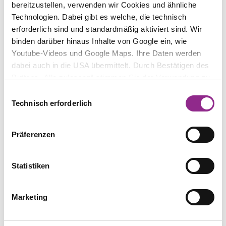
bereitzustellen, verwenden wir Cookies und ähnliche
Wo?:
HÄRTING Rechtsanwälte, Chausseestr. 13,
Technologien. Dabei gibt es welche, die technisch
10115 Berlin-Mitte
erforderlich sind und standardmäßig aktiviert sind. Wir
binden darüber hinaus Inhalte von Google ein, wie
Anmeldungen
bitte per Mail bis zum 09.01. an
Youtube-Videos und Google Maps. Ihre Daten werden
events@haerting.de
.
dabei auch in die USA übermittelt. Durch Bestätigen des
Buttons „Alle zulassen“ stimmen Sie der Verwendung zu.
Sie können auch eine individuelle Auswahl treffen, indem
Einwilligungsauswahl
Sie einzelne Kategorien an- oder abwählen und „Auswahl
Technisch erforderlich
erlauben“ klicken. Mit „Ablehnen“ werden keine Cookies
und ähnlichen Technologien aktiviert. Weitere
Präferenzen
Informationen erhalten Sie in unserer
Prof. Niko Härting
Datenschutzinformation. Sie können Ihre Auswahl
Partner
jederzeit mit Wirkung für die Zukunft ändern.
Statistiken
Marketing
TEILEN