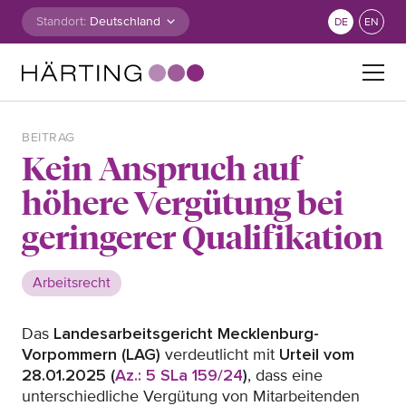
Zum Inhalt springen
Standort:
DE
EN
Suche nach:
BEITRAG
Kein Anspruch auf
höhere Vergütung bei
geringerer Qualifikation
Arbeitsrecht
Das
Landesarbeitsgericht Mecklenburg-
Vorpommern
(LAG)
verdeutlicht mit
Urteil vom
28.01.2025 (
Az.: 5 SLa 159/24
)
, dass eine
unterschiedliche Vergütung von Mitarbeitenden