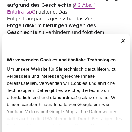
aufgrund des Geschlechts
(
§ 3 Abs. 1
EntgTranspG
) geltend. Das
Entgelttransparenzgesetz hat das Ziel,
Entgeltdiskriminierungen wegen des
Geschlechts
zu verhindern und folgt dem
Grundsatz „Gleicher Lohn für gleiche oder
gleichwertige Arbeit“.
Hier fehlte es jedoch an jeglichen Anhaltspunkten,
Wir verwenden Cookies und ähnliche Technologien
dass das Gehalt des Klägers wegen seines
Um unsere Website für Sie technisch darzubieten, zu
männlichen Geschlechts geringer ausfiel. Zum
verbessern und interessengerechte Inhalte
einen hatte die Beklagte sowohl mit einem Mann
bereitzustellen, verwenden wir Cookies und ähnliche
als auch mit einer Frau dieselbe Vergütung für
Technologien. Dabei gibt es welche, die technisch
dieselbe Tätigkeit als Personalleitung vereinbart.
Zum anderen wurde die höhere Vergütung nicht
erforderlich sind und standardmäßig aktiviert sind. Wir
durch das Geschlecht motiviert, sondern durch die
binden darüber hinaus Inhalte von Google ein, wie
bessere berufliche Qualifikation und eine längere
Youtube-Videos und Google Maps. Ihre Daten werden
und einschlägigere Berufserfahrung der beiden
dabei auch in die USA übermittelt. Durch Bestätigen des
nachträglich eingestellten Personalleiter/in.
Buttons „Alle zulassen“ stimmen Sie der Verwendung zu.