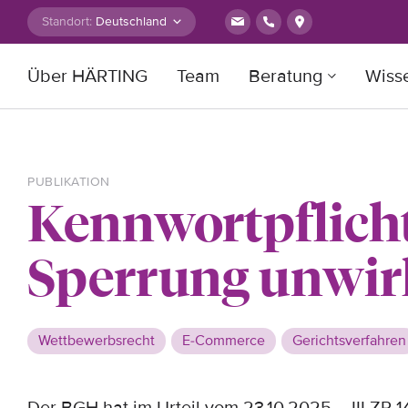
Zum Inhalt springen
Standort:
Über HÄRTING
Team
Beratung
Wiss
Suche nach:
PUBLIKATION
Kennwortpflicht
Sperrung unwi
Wettbewerbsrecht
E-Commerce
Gerichtsverfahren