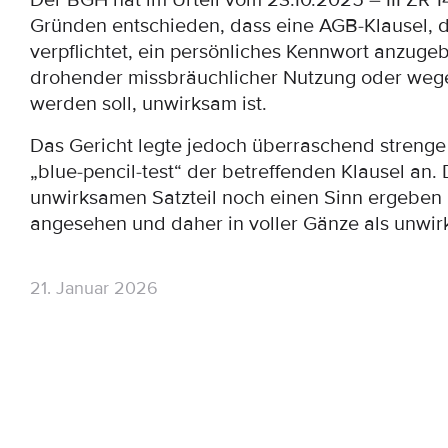
Der BGH hat im Urteil vom 23.10.2025 – III ZR 
Gründen entschieden, dass eine AGB-Klausel, 
verpflichtet, ein persönliches Kennwort anzug
drohender missbräuchlicher Nutzung oder wege
werden soll, unwirksam ist.
Das Gericht legte jedoch überraschend streng
„blue-pencil-test“ der betreffenden Klausel an.
unwirksamen Satzteil noch einen Sinn ergeben h
angesehen und daher in voller Gänze als unwir
21. Januar 2026