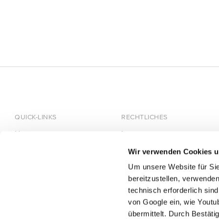
QUICK-LINKS
RECHTLICHES
Home
Impressum
Über HÄRTING
Datenschutz
Wir verwenden Cookies u
Team
Um unsere Website für Sie
Karriere
bereitzustellen, verwenden
technisch erforderlich sin
von Google ein, wie Youtu
übermittelt. Durch Bestät