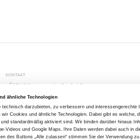
KONTAKT
HÄRTING Rechtsanwälte PartGmbB
Chausseestraße 13
nd ähnliche Technologien
10115 Berlin
 technisch darzubieten, zu verbessern und interessengerechte I
+49 30 28305740
 wir Cookies und ähnliche Technologien. Dabei gibt es welche, d
+49 30 28305744
d und standardmäßig aktiviert sind. Wir binden darüber hinaus Inh
mail@haerting.de
be-Videos und Google Maps. Ihre Daten werden dabei auch in d
igen des Buttons „Alle zulassen“ stimmen Sie der Verwendung zu