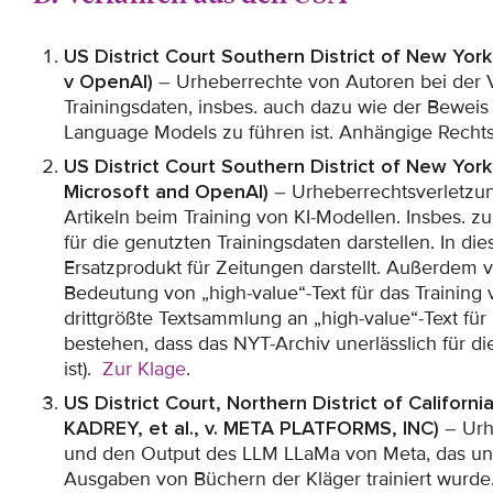
US District Court Southern District of New Yor
v OpenAI)
– Urheberrechte von Autoren bei der V
Trainingsdaten, insbes. auch dazu wie der Bewei
Language Models zu führen ist. Anhängige Recht
US District Court Southern District of New Yor
Microsoft and OpenAI)
– Urheberrechtsverletzu
Artikeln beim Training von KI-Modellen. Insbes. z
für die genutzten Trainingsdaten darstellen. In die
Ersatzprodukt für Zeitungen darstellt. Außerdem 
Bedeutung von „high-value“-Text für das Training v
drittgrößte Textsammlung an „high-value“-Text für
bestehen, dass das NYT-Archiv unerlässlich für di
ist).
Zur Klage
.
US District Court, Northern District of Califor
KADREY, et al., v. META PLATFORMS, INC)
– Urh
und den Output des LLM LLaMa von Meta, das unt
Ausgaben von Büchern der Kläger trainiert wurde