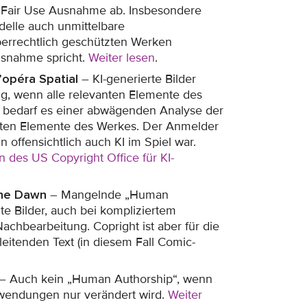
r Fair Use Ausnahme ab. Insbesondere
delle auch unmittelbare
errechtlich geschützten Werken
usnahme spricht.
Weiter lesen
.
’opéra Spatial
– KI-generierte Bilder
ng, wenn alle relevanten Elemente des
en bedarf es einer abwägenden Analyse der
ten Elemente des Werkes. Der Anmelder
 offensichtlich auch KI im Spiel war.
en des US Copyright Office für KI-
 the Dawn
– Mangelnde „Human
lte Bilder, auch bei kompliziertem
achbearbeitung. Copright ist aber für die
eitenden Text (in diesem Fall Comic-
– Auch kein „Human Authorship“, wenn
Anwendungen nur verändert wird.
Weiter