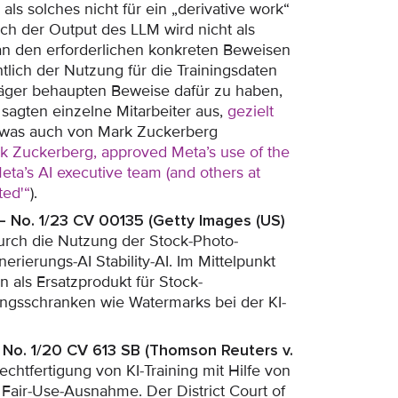
als solches nicht für ein „derivative work“
ch der Output des LLM wird nicht als
s an den erforderlichen konkreten Beweisen
htlich der Nutzung für die Trainingsdaten
Kläger behaupten Beweise dafür zu haben,
 sagten einzelne Mitarbeiter aus,
gezielt
 was auch von Mark Zuckerberg
k Zuckerberg, approved Meta’s use of the
ta’s AI executive team (and others at
ted'“
).
 – No. 1/23 CV 00135 (Getty Images (US)
rch die Nutzung der Stock-Photo-
rierungs-AI Stability-AI. Im Mittelpunkt
 als Ersatzprodukt für Stock-
ngsschranken wie Watermarks bei der KI-
– No. 1/20 CV 613 SB (Thomson Reuters v.
chtfertigung von KI-Training mit Hilfe von
Fair-Use-Ausnahme. Der District Court of