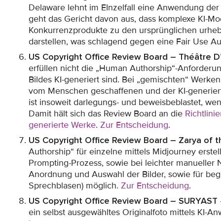
Delaware lehnt im EInzelfall eine Anwendung de
geht das Gericht davon aus, dass komplexe KI-Mo
Konkurrenzprodukte zu den ursprünglichen urheb
darstellen, was schlagend gegen eine Fair Use A
US Copyright Office Review Board – Théâtre D
erfüllen nicht die „Human Authorship“-Anforderu
Bildes KI-generiert sind. Bei „gemischten“ Werk
vom Menschen geschaffenen und der KI-generier
ist insoweit darlegungs- und beweisbeblastet, wenn
Damit hält sich das Review Board an die
Richtlini
generierte Werke
.
Zur Entscheidung
.
US Copyright Office Review Board – Zarya of
Authorship“ für einzelne mittels Midjourney erstel
Prompting-Prozess, sowie bei leichter manueller N
Anordnung und Auswahl der Bilder, sowie für begl
Sprechblasen) möglich.
Zur Entscheidung
.
US Copyright Office Review Board – SURYAST
ein selbst ausgewähltes Originalfoto mittels KI-