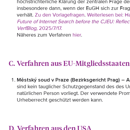
höchstrichterliche Klärung der zentralen Frage de
insbesondere dann, wenn der EuGH sich zur Fra
verhält.
Zu den Vorlagefragen
.
Weiterlesen bei: Ha
Future of Internet Search before the CJEU: Refle
VerfBlog,
2025/7/17.
Näheres zum Verfahren
hier
.
C. Verfahren aus EU-Mitgliedsstaaten
Městský soud v Praze (Bezirksgericht Prag) – A
sind kein tauglicher Schutzgegenstand des des U
natürlichen Person vorliegt. Der verwendete Promp
Urheberrecht geschützt werden kann.
D. Verfahren aus den USA