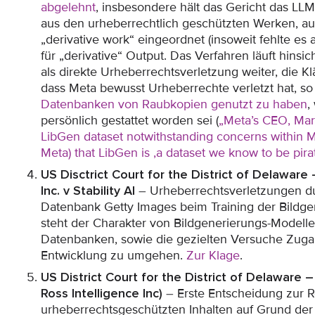
abgelehnt
, insbesondere hält das Gericht das LLM 
aus den urheberrechtlich geschützten Werken, au
„derivative work“ eingeordnet (insoweit fehlte e
für „derivative“ Output. Das Verfahren läuft hinsic
als direkte Urheberrechtsverletzung weiter, die 
dass Meta bewusst Urheberrechte verletzt hat, so
Datenbanken von Raubkopien genutzt zu haben
,
persönlich gestattet worden sei (
„Meta’s CEO, Mar
LibGen dataset notwithstanding concerns within Me
Meta) that LibGen is ‚a dataset we know to be pira
US Disctrict Court for the District of Delaware
Inc. v Stability AI
– Urheberrechtsverletzungen du
Datenbank Getty Images beim Training der Bildgene
steht der Charakter von Bildgenerierungs-Modellen
Datenbanken, sowie die gezielten Versuche Zuga
Entwicklung zu umgehen.
Zur Klage
.
US District Court for the District of Delaware 
Ross Intelligence Inc)
– Erste Entscheidung zur Re
urheberrechtsgeschützten Inhalten auf Grund der 