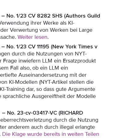
k – No. 1/23 CV 8282 SHS (Authors Guild
erwendung ihrer Werke als KI-
s der Verwertung von Werken bei Large
ssache.
Weiter lesen
.
k – No. 1/23 CV 11195 (New York Times v
ngen durch die Nutzungen von NYT-
ur Frage inwiefern LLM ein Ersatzprodukt
sem Fall also, ob ein LLM ein
vertiefte Auseinandersetzung mit der
on KI-Modellen (NYT-Artikel stellen die
 KI-Training dar, so dass gute Argumente
e sprachliche Ausgereiftheit der Modelle
nia – No. 23-cv-03417-VC (RICHARD
eberrechtsverletzung durch die Nutzung
er anderem auch durch illegal erlangte
.
Die Klage wurde bereits in weiten Teilen