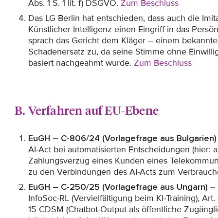
Abs. 1 S. 1 lit. f) DSGVO.
Zum Beschluss
Das LG Berlin hat entschieden, dass auch die Imi
Künstlicher Intelligenz einen Eingriff in das Persön
sprach das Gericht dem Kläger – einem bekannt
Schadenersatz zu, da seine Stimme ohne Einwilli
basiert nachgeahmt wurde.
Zum Beschluss
B. Verfahren auf EU-Ebene
EuGH – C-806/24 (Vorlagefrage aus Bulgarien)
AI-Act bei automatisierten Entscheidungen (hier: 
Zahlungsverzug eines Kunden eines Telekommun
zu den Verbindungen des AI-Acts zum Verbrauche
EuGH – C-250/25 (Vorlagefrage aus Ungarn)
– 
InfoSoc-RL (Vervielfältigung beim KI-Training), Ar
15 CDSM (Chatbot-Output als öffentliche Zugäng