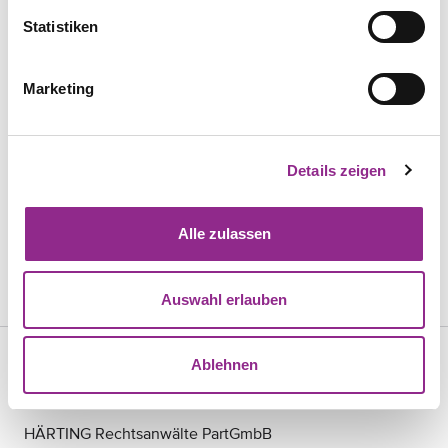
jederzeit mit Wirkung für die Zukunft ändern.
Statistiken
RECHTSGEBIET
IT-Recht
Marketing
Mehr erfahren
Details zeigen
THEMA
Data Compliance
Alle zulassen
Mehr erfahren
Auswahl erlauben
Ablehnen
KONTAKT
HÄRTING Rechtsanwälte PartGmbB