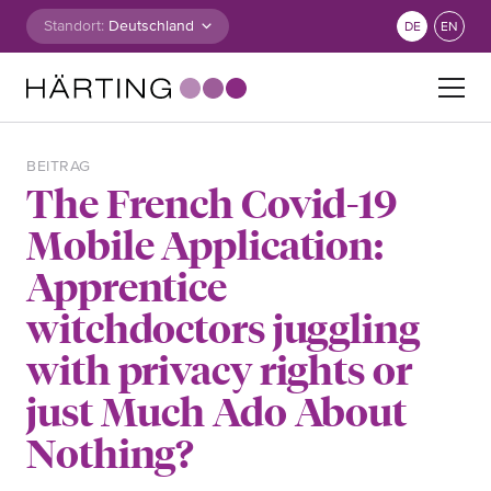
Zum Inhalt springen
Standort:
DE
EN
Suche nach:
BEITRAG
The French Covid-19
Mobile Application:
Apprentice
witchdoctors juggling
with privacy rights or
just Much Ado About
Nothing?