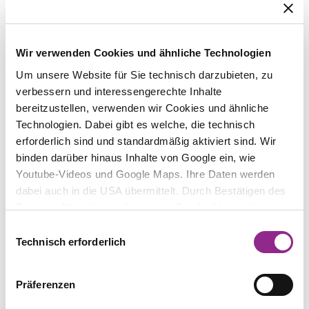
CMG LEGAL – Paris
Wir verwenden Cookies und ähnliche Technologien
Um unsere Website für Sie technisch darzubieten, zu
verbessern und interessengerechte Inhalte
Prof. Niko Härting
bereitzustellen, verwenden wir Cookies und ähnliche
Partner
Technologien. Dabei gibt es welche, die technisch
erforderlich sind und standardmäßig aktiviert sind. Wir
binden darüber hinaus Inhalte von Google ein, wie
Youtube-Videos und Google Maps. Ihre Daten werden
dabei auch in die USA übermittelt. Durch Bestätigen des
TEILEN
Buttons „Alle zulassen“ stimmen Sie der Verwendung zu.
Sie können auch eine individuelle Auswahl treffen, indem
Einwilligungsauswahl
Sie einzelne Kategorien an- oder abwählen und „Auswahl
Technisch erforderlich
erlauben“ klicken. Mit „Ablehnen“ werden keine Cookies
RECHTSGEBIET
und ähnlichen Technologien aktiviert. Weitere
Datenschutzrecht
Präferenzen
Informationen erhalten Sie in unserer
Datenschutzinformation. Sie können Ihre Auswahl
Mehr erfahren