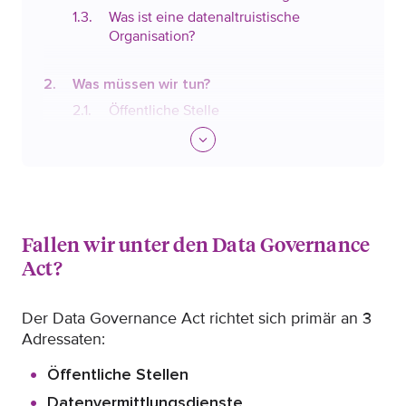
Was ist eine datenaltruistische
Organisation?
Was müssen wir tun?
Öffentliche Stelle
Administratives
Sicherheitsvorkehrungen
Compliance
Datenvermittlungsdienste
Fallen wir unter den Data Governance
Sicherungsvorkehrungen/
Act?
Compliance
Administrative Pflichten
Der Data Governance Act richtet sich primär an 3
Pflichten im Umgang mit Daten
Adressaten:
Datenaltruistische Organisationen
Öffentliche Stellen
Informationspflicht
Datenvermittlungsdienste