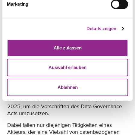
Marketing
Öffentliche Stelle Mittel, um diese zu schützen?
Was müssen Öffentliche Stellen bei einer
Übertragung in Drittländer beachten?
Was sind Durchführungsrechtsakte der Union
Details zeigen
i.S.d. Art. 5 Abs. 12 DGA?
Alle zulassen
Datenvermittlungsdienste
Wenn Ihr Unternehmen als
Auswahl erlauben
Datenvermittlungsdienst qualifiziert wird, oder Sie
eine Datenvermittlungstätigkeit aufnehmen
möchten, werden Ihnen durch den DGA
Pflichten
Ablehnen
auferlegt. Bestehende Datenvermittlungsdienste
haben eine Schonfrist bis zum 24. September
2025, um die Vorschriften des Data Governance
Acts umzusetzen.
Dabei fallen nur diejenigen Tätigkeiten eines
Akteurs, der eine Vielzahl von datenbezogenen