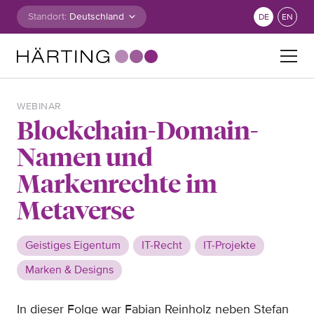
Zum Inhalt springen
Standort:
DE
EN
Suche nach:
WEBINAR
Blockchain-Domain-
Namen und
Markenrechte im
Metaverse
Geistiges Eigentum
IT-Recht
IT-Projekte
Marken & Designs
In dieser Folge war Fabian Reinholz neben Stefan