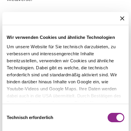
Fabian Reinholz
Wir verwenden Cookies und ähnliche Technologien
Partner | Fachanwalt für Gewerblichen
Um unsere Website für Sie technisch darzubieten, zu
Rechtsschutz
verbessern und interessengerechte Inhalte
bereitzustellen, verwenden wir Cookies und ähnliche
Technologien. Dabei gibt es welche, die technisch
Mehr zu "weblaw"
erforderlich sind und standardmäßig aktiviert sind. Wir
binden darüber hinaus Inhalte von Google ein, wie
EXTERNER LINK
Youtube-Videos und Google Maps. Ihre Daten werden
dabei auch in die USA übermittelt. Durch Bestätigen des
zur Website
Buttons „Alle zulassen“ stimmen Sie der Verwendung zu.
Sie können auch eine individuelle Auswahl treffen, indem
Einwilligungsauswahl
Sie einzelne Kategorien an- oder abwählen und „Auswahl
Technisch erforderlich
erlauben“ klicken. Mit „Ablehnen“ werden keine Cookies
und ähnlichen Technologien aktiviert. Weitere