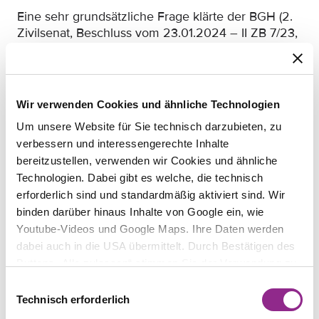
Eine sehr grundsätzliche Frage klärte der BGH (2.
Zivilsenat, Beschluss vom 23.01.2024 – II ZB 7/23,
ab Minute 29:40): In meisterlicher Ausführlichkeit
beantwortet der BGH die Frage, warum der
Geschäftsführer einer GmbH keinen Anspruch aus
Art. 17 Abs. 1 DS-GVO auf Löschung seines
Wir verwenden Cookies und ähnliche Technologien
Geburtsdatums und seines Wohnorts aus dem
Um unsere Website für Sie technisch darzubieten, zu
Handelsregister hat. Datenschutzkönnen beweist
verbessern und interessengerechte Inhalte
das Gericht auch wenn es darlegt, warum selbst
bereitzustellen, verwenden wir Cookies und ähnliche
„gefährdete“ Personen kein Widerspruchsrecht
Technologien. Dabei gibt es welche, die technisch
nach Art. 21 DS-GVO haben: Wegen der
erforderlich sind und standardmäßig aktiviert sind. Wir
Rechtspflicht der Registergerichte zur Verarbeitung
der personenbezogenen Daten von
binden darüber hinaus Inhalte von Google ein, wie
Geschäftsführern nach Art. 6 Abs. 1 lit. c DS-GVO
Youtube-Videos und Google Maps. Ihre Daten werden
scheidet ein Widerspruchsrecht aus, das nur bei
dabei auch in die USA übermittelt. Durch Bestätigen des
Verarbeitungen nach Art. 6 Abs. 1 lit. e und f DS-
Buttons „Alle zulassen“ stimmen Sie der Verwendung zu.
GVO greift. Wer kann, der kann.
Sie können auch eine individuelle Auswahl treffen, indem
Einwilligungsauswahl
Sie einzelne Kategorien an- oder abwählen und „Auswahl
Technisch erforderlich
erlauben“ klicken. Mit „Ablehnen“ werden keine Cookies