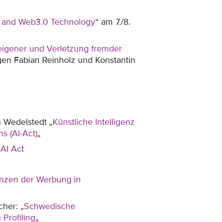
ce; and Web3.0 Technology
“ am 7./8.
igener und Verletzung fremder
gen Fabian Reinholz und Konstantin
 Wedelstedt „
Künstliche Intelligenz
s (AI-Act)
„
AI Act
enzen der Werbung in
her: „
Schwedische
Profiling
„