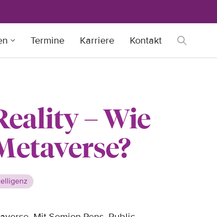
en
Termine
Karriere
Kontakt
eality – Wie
 Metaverse?
telligenz