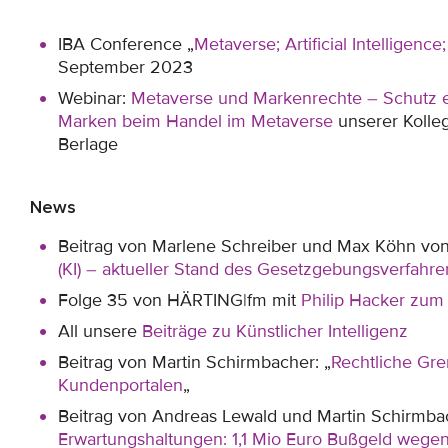
IBA Conference „
Metaverse; Artificial Intelligen
September 2023
Webinar:
Metaverse und Markenrechte – Schutz e
Marken beim Handel im Metaverse
unserer Kolle
Berlage
News
Beitrag von Marlene Schreiber und Max Köhn von
(KI) – aktueller Stand des Gesetzgebungsverfahren
Folge 35 von HÄRTING|fm mit
Philip Hacker zum 
All unsere
Beiträge zu Künstlicher Intelligenz
Beitrag von Martin Schirmbacher: „
Rechtliche Gr
Kundenportalen
„
Beitrag von Andreas Lewald und Martin Schirmbac
Erwartungshaltungen: 1,1 Mio Euro Bußgeld wegen 