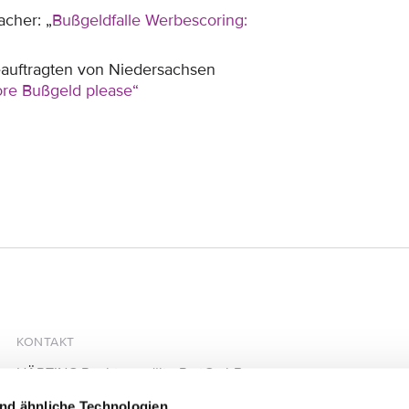
acher: „
Bußgeldfalle Werbescoring:
auftragten von Niedersachsen
 more Bußgeld please“
KONTAKT
HÄRTING Rechtsanwälte PartGmbB
Chausseestraße 13
nd ähnliche Technologien