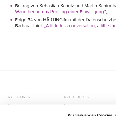
Beitrag von Sebastian Schulz und Martin Schirmb
Wann bedarf das Profiling einer Einwilligung?
„
Folge 34 von HÄRTING|fm mit der Datenschutzbe
Barbara Thiel:
„A little less conversation, a little
QUICK-LINKS
RECHTLICHES
Home
Impressum
Über HÄRTING
Datenschutz
Wir verwenden Cookies u