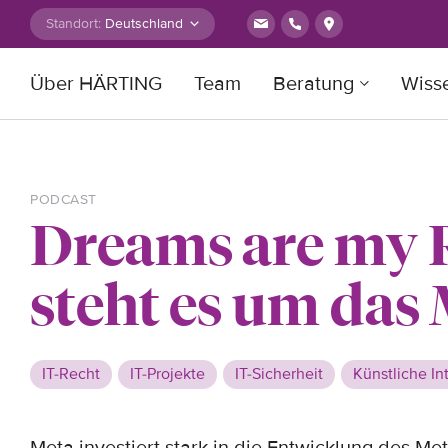
Zum Inhalt springen
Standort:
Über HÄRTING
Team
Beratung
Wiss
Suche nach:
PODCAST
Dreams are my R
steht es um das
IT-Recht
IT-Projekte
IT-Sicherheit
Künstliche In