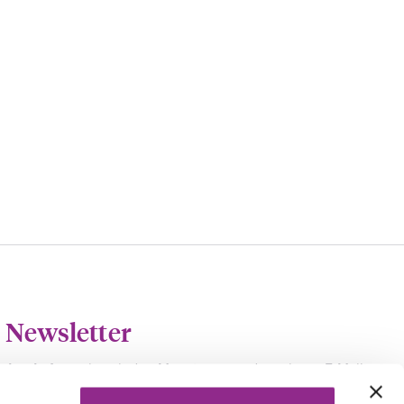
Newsletter
Am Anfang eines jeden Monats versenden wir per E-Mail
einen Newsletter, das härting-UPDATE. Abmeldung