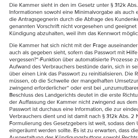
Die Kammer sieht in den im Gesetz unter § 312k Abs.
Informationen sowohl eine Minimalvorgabe als auch 
die Antragsgegnerin durch die Abfrage des Kundenke
genannten Vorschrift nicht vorgesehen und geeignet 
Kündigung abzuhalten, weil ihm das Kennwort möglich
Die Kammer hat sich nicht mit der Frage auseinanderg
auch als gegeben sieht, sofern das Passwort mit Hilf
vergessen?“-Funktion über automatisierte Prozesse 
Aufwand des Verbrauchers bestünde darin, sich in se
über einen Link das Passwort zu reinitialisieren. Die
müssen, ob die Schwelle der mangelhaften Umsetzung
zwingend erforderlicher“ oder erst bei „unzumutbaren
Beschluss des Landgerichts deutet in die erste Richt
der Auffassung der Kammer nicht zwingend aus dem 
Passwort ist durchaus eine Information, die zur eindeu
Verbrauchers dient und ist damit nach § 312k Abs. 2 Nr
Formulierung des Gesetzgebers ist weit, sodass den
eingeräumt werden sollte. Es ist zu erwarten, dass d
Ausgestaltung des Kündigungsbuttons sowohl Rechtsp