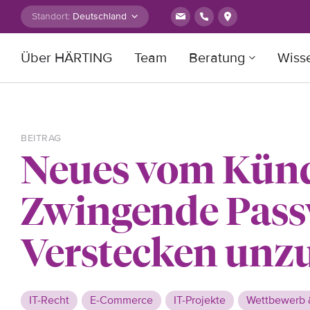
Zum Inhalt springen
Standort:
Über HÄRTING
Team
Beratung
Wiss
Suche nach:
BEITRAG
Neues vom Künd
Zwingende Pass
Verstecken unzu
IT-Recht
E-Commerce
IT-Projekte
Wettbewerb 