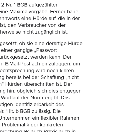
 2 Nr. 1 BGB aufgezählten
eine Maximalvorgabe. Ferner baue
nnworts eine Hürde auf, die in der
ist, den Verbraucher von der
erweise nicht zugänglich ist.
esetzt, ob sie eine derartige Hürde
e einer gängige „Passwort
zurückgesetzt werden kann. Der
in E-Mail-Postfach einzuloggen, um
 Rechtsprechung wird noch klären
 bereits bei der Schaffung „nicht
“ Hürden überschritten ist. Der
ung hin, obgleich sich dies entgegen
Wortlaut der Norm ergibt. Das
tigen Identifizierbarkeit des
. 1 lit. b BGB zulässig. Die
 Unternehmen ein flexibler Rahmen
ie Problematik der konkreten
rechung als auch Praxis auch in